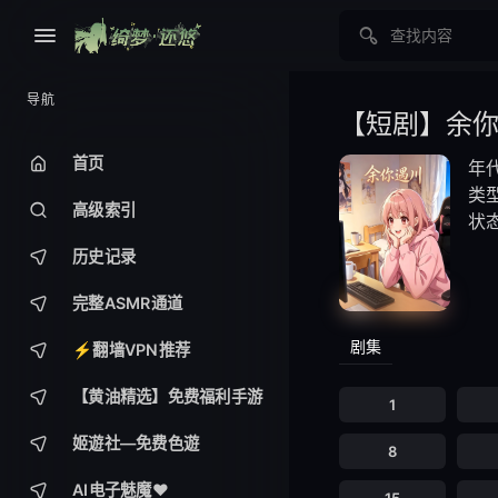
导航
【短剧】余
首页
年代
类型
高级索引
状
历史记录
完整ASMR通道
剧集
⚡️翻墙VPN推荐
【黄油精选】免费福利手游
1
姬遊社—免费色遊
8
AI电子魅魔❤️