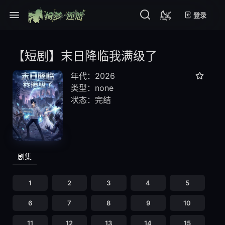
登录
【短剧】末日降临我满级了
年代：2026
类型：none
状态：完结
剧集
1
2
3
4
5
6
7
8
9
10
11
12
13
14
15