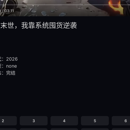
0
/
03:11
书末世，我靠系统囤货逆袭
：2026
：none
态：完结
2
3
4
5
6