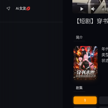
Ai女友💋
0:0
【短剧】穿
简介
年代
类型
状
剧集
1