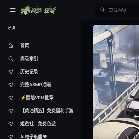
导航
首页
高级索引
历史记录
完整ASMR通道
⚡️翻墙VPN推荐
【黄油精选】免费福利手游
姬遊社—免费色遊
AI电子魅魔❤️