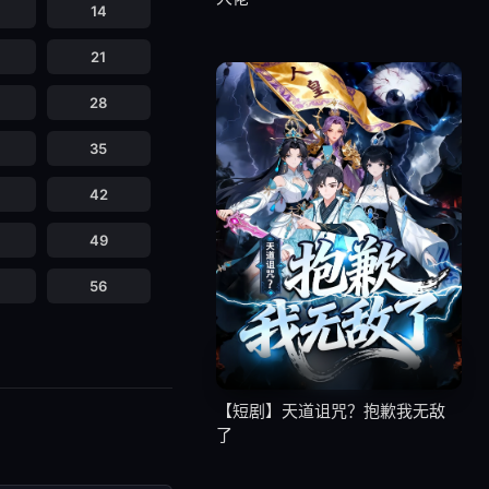
14
21
28
35
42
49
56
【短剧】天道诅咒？抱歉我无敌
了