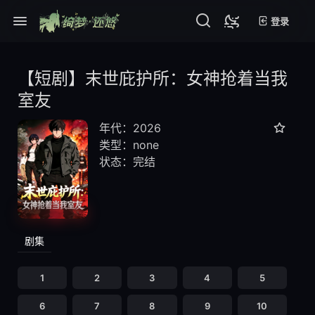
登录
【短剧】末世庇护所：女神抢着当我
室友
年代：2026
类型：none
状态：完结
剧集
1
2
3
4
5
6
7
8
9
10