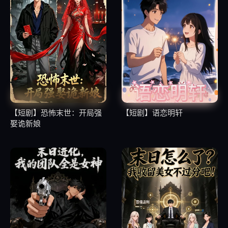
【短剧】恐怖末世：开局强
【短剧】语恋明轩
娶诡新娘