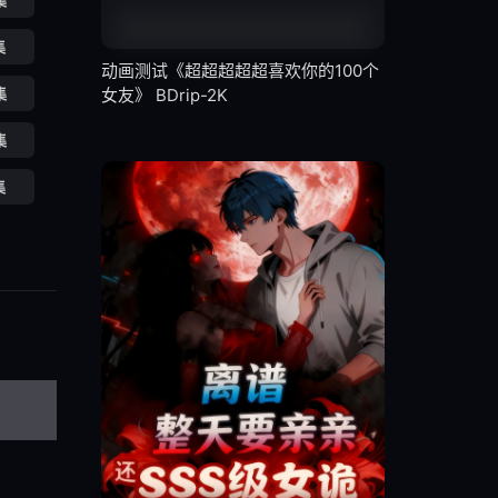
集
集
动画测试《超超超超超喜欢你的100个
集
女友》 BDrip-2K
集
集