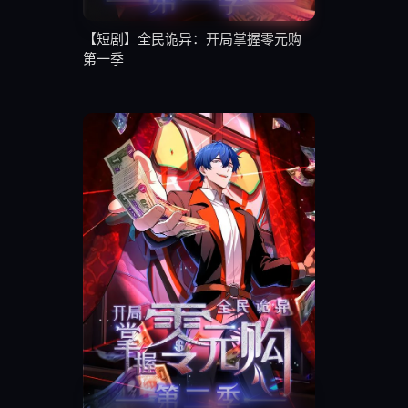
【短剧】全民诡异：开局掌握零元购
第一季