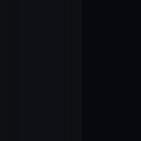
16
1.16.上手にな
17
1.17.試合開始!
18
1.18.交差する
19
1.19.にらみ合
20
1.20.空域の
21
1.21.趨勢
22
1.22.逆転の一