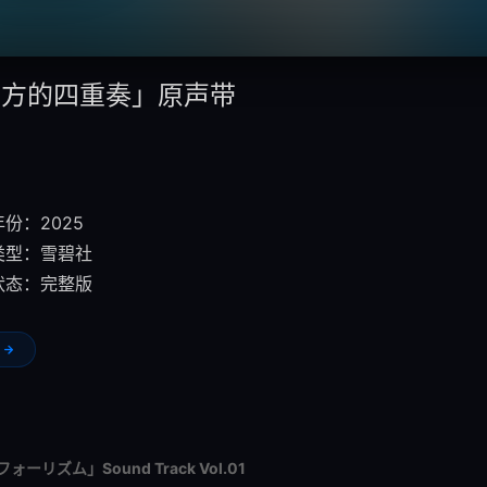
彼方的四重奏」原声带
份：2025
类型：
雪碧社
状态：完整版
リズム」Sound Track Vol.01