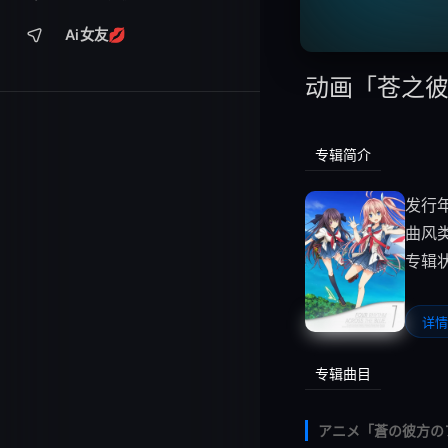
Ai女友💋
动画「苍之
专辑简介
发行年
曲风
专辑
详情
专辑曲目
アニメ「蒼の彼方のフォー