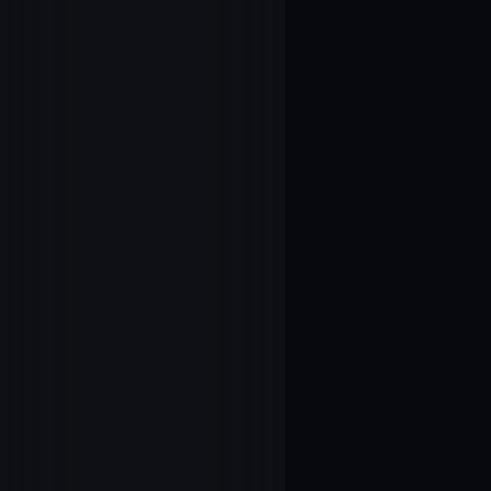
38
1.10.廻り巡っ
39
1.11.想い、届
40
1.12.この羽
41
1.13.一人じ
42
1.14.海を眺め
43
1.15.羽をも
44
1.16.ぽかぽ