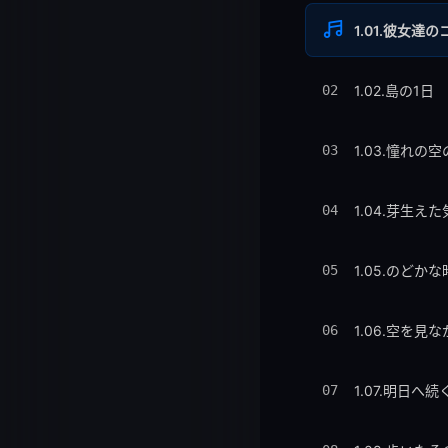
1.01.彼女達
02
1.02.島の1日
03
1.03.憧れの
04
1.04.芽生
05
1.05.のどか
06
1.06.空を見
07
1.07.明日へ