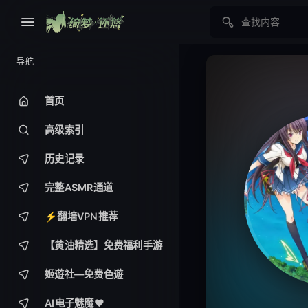
导航
首页
高级索引
历史记录
完整ASMR通道
⚡️翻墙VPN推荐
【黄油精选】免费福利手游
姬遊社—免费色遊
AI电子魅魔❤️