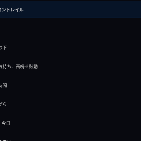
のコントレイル
空の下
えた気持ち、高鳴る鼓動
な時間
ながら
続く今日