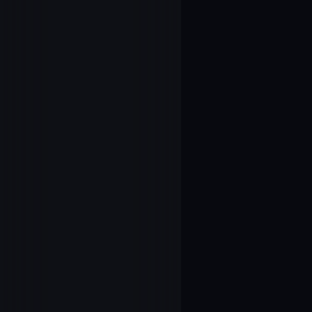
30
1.02.ざわめく
31
1.03.動揺
32
1.04.持つ者
33
1.05.挫折
34
1.06.ひび割
35
1.07.閉じる心
36
1.08.淀みの中
37
1.09.届かな