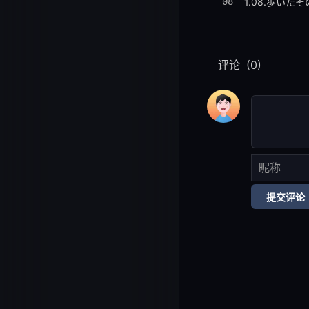
08
1.08.歩いた
09
1.09.まどろ
评论
(0)
10
1.10.困惑注意
11
1.11.七転び八
12
1.12.一息つい
提交评论
13
1.13.騒動の予感
14
1.14.邪神ち
15
1.15.巡る思考