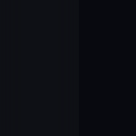
23
1.23.フライ
24
1.24.彼女
25
1.25.アイキャ
26
1.26.アイキャ
27
1.27.アイキャ
28
1.28.次回予告
アニメ「蒼の彼方のフォー
29
1.01.蒼の彼方