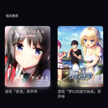
12
1.12.青春の先へ
相关推荐
13
1.13.コーヒーを片手に
14
1.14.わるいやつがあらわれた
15
1.15.初恋が終わる日
16
1.16.君がいてくれる物語
17
1.17.溢れる想いで愛を描く
游戏「密语」原声带
游戏「梦幻的提尔纳诺」原
声带
18
1.18.“友だち”を越えて