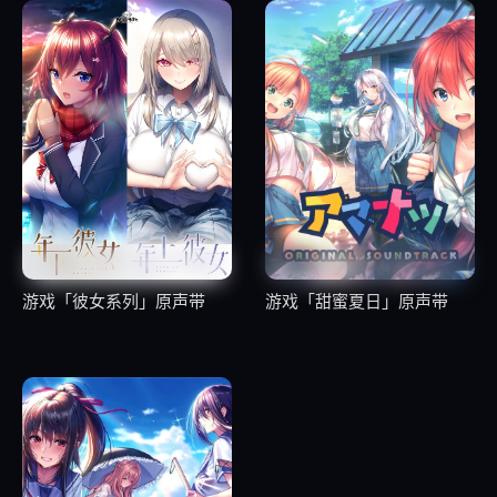
19
1.19.アオハルは続く
20
1.20.「始発とハミング」 full chorus ver.
21
1.21.「始発とハミング」 insturumental ver.
22
1.22.「始発とハミング」 off vocal ver.
23
1.23.「Time Capsule」 full chorus ver.
游戏「彼女系列」原声带
游戏「甜蜜夏日」原声带
24
1.24.「Time Capsule」 insturumental ver.
25
1.25.「Time Capsule」 off vocal ver.
「初恋マスターアップ」Original Sound Track Disc2