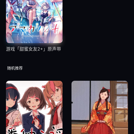
26
2.01.秘密のガールズトーク。波羽若奈の自作官能小説、音読会
游戏「甜蜜女友2+」原声带
随机推荐