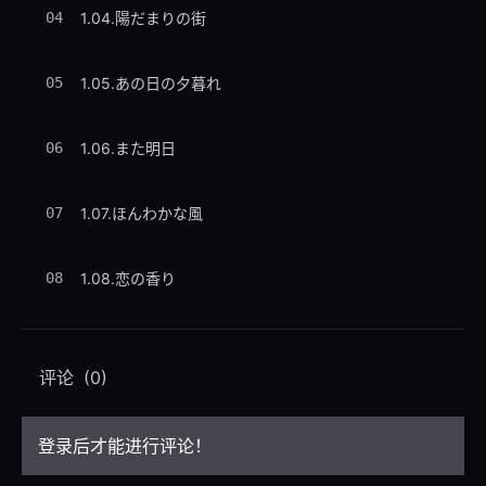
04
1.04.陽だまりの街
05
1.05.あの日の夕暮れ
06
1.06.また明日
07
1.07.ほんわかな風
08
1.08.恋の香り
09
1.09.うららかなる日々
评论
(0)
10
1.10.こんな私で御免
登录后才能进行评论！
11
1.11.友だちがいる