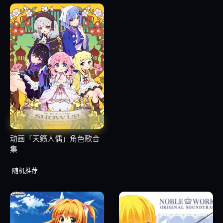
25
11.02.Alchemy
26
11.03.My Song
27
11.04.Last song
28
11.05.Hot Meal (Another ''Thousand Enemies'')
29
11.06.Million Star
动画「天籁人偶」角色歌合
集
30
11.07.Hungry Song
随机推荐
31
11.08.God Bless You
32
11.09.Crow Song (Acoustic)