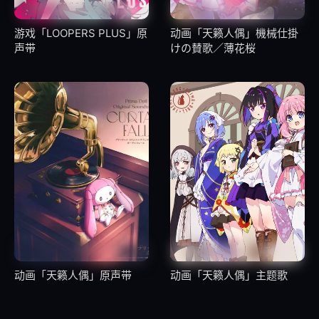
18
10.09.君とのなくしもの
游戏「LOOPERS PLUS」原
动画「天籁人偶」機械仕掛
19
10.10.涙色の翼
声带
けの賛歌／薄花桜
20
10.11.Twinkle Starlight
21
10.12.Worlds pain
22
10.13.星の舟
23
10.14.Gentle Jena
[Disc 11] Angel Beats! PERFECT VOCAL COLLECTION
动画「天籁人偶」原声带
动画「天籁人偶」主题歌
24
11.01.Crow Song