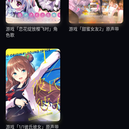
39
12.05.Run with Wolvers
40
12.06.Morning Dreamer
游戏「恋花绽放樱飞时」角
游戏「甜蜜女友2」原声带
色歌
41
12.07.Rain Song
42
12.08.Alchemy (Yui ver.)
43
12.09.一番の宝物 (Yui ver.)
44
12.10.Little Braver (Album ver.)
45
12.11.My Song (Yui ver.)
46
12.12.Answer Song
游戏「1/1彼氏彼女」原声带