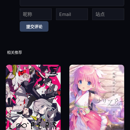
11
10.02.だんご大家族
提交评论
12
10.03.時を刻む唄
13
10.04.TORCH
相关推荐
14
10.05.Little Busters! ～TV animation ver.～
15
10.06.Alicemagic ～TV animation ver.～
16
10.07.Boys be Smile
17
10.08.目覚めた朝にはきみが隣に