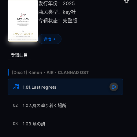
发行年份：2025
曲风类型：
key社
专辑状态：完整版
详情
专辑曲目
[Disc 1] Kanon・AIR・CLANNAD OST
1.01.Last regrets
02
1.02.風の辿り着く場所
03
1.03.鳥の詩