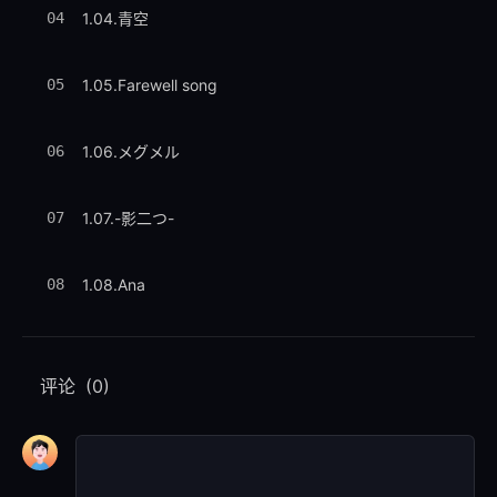
04
1.04.青空
05
1.05.Farewell song
06
1.06.メグメル
07
1.07.-影二つ-
08
1.08.Ana
09
1.09.小さなてのひら
评论
(0)
[Disc 10] CLANNAD・LB!・planetarian アニメ関連
10
10.01.メグメル ～cuckool mix 2007～