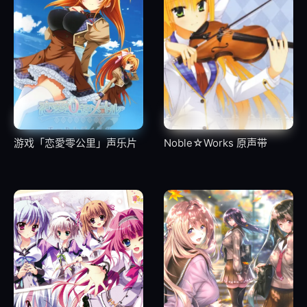
33
11.10.Aichemy (Acoustic)
34
11.11.Hot Meal (Acoustic)
[Disc 12] Angel Beats! PERFECT VOCAL COLLECTION
游戏「恋愛零公里」声乐片
Noble☆Works 原声带
35
12.01.Crow Song (Yui ver.)
36
12.02.Thousand Enemies
37
12.03.Shine Days
38
12.04.23-50