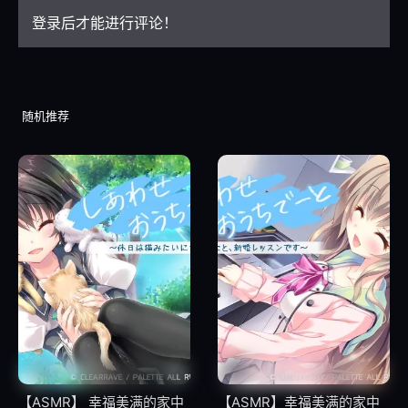
登录后才能进行评论！
11
011
12
012
随机推荐
13
013
14
014
15
015
16
016
17
017
【ASMR】 幸福美满的家中
【ASMR】幸福美满的家中