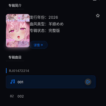
专辑简介
发行年份：2026
曲风类型：
羊娘めめ
专辑状态：完整版
详情
专辑曲目
RJ01472214
001
02
002