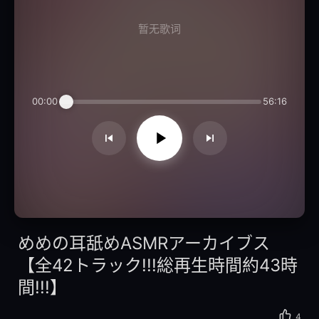
暂无歌词
00:00
56:16
めめの耳舐めASMRアーカイブス
【全42トラック!!!総再生時間約43時
間!!!】
4