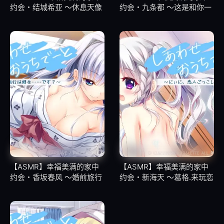
约会・结城希亚 ～休息天像
约会・九条都 ～这是和你一
18
018
猫一样的幸福
起的留宿新婚练习
19
019
20
020
21
021
22
022
23
023
【ASMR】幸福美满的家中
【ASMR】幸福美满的家中
约会・香坂春风 ～婚前旅行
约会・新海天 ～葛格.来玩恋
是健全的……
人游戏吧！
24
024
25
025