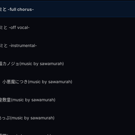
と -full chorus-
と -off vocal-
と -instrumental-
カノジョ(music by sawamurah)
小悪魔につき(music by sawamurah)
敷童(music by sawamurah)
っぷ(music by sawamurah)