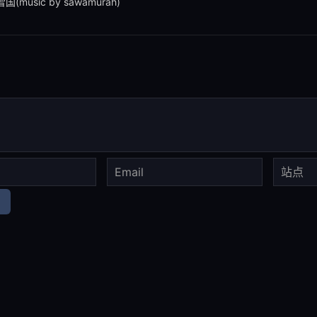
(music by sawamurah)
ing Weather(music by sawamurah)
STIVAL!!(music by sawamurah)
に(music by sawamurah)
と -orgel-
stal～Acoustic arrange～ -full chorus-
stal～Acoustic arrange～ -off vocal-
ォニー -full chorus-