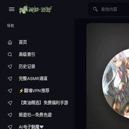
导航
首页
高级索引
历史记录
完整ASMR通道
⚡️翻墙VPN推荐
【黄油精选】免费福利手游
姬遊社—免费色遊
AI电子魅魔❤️