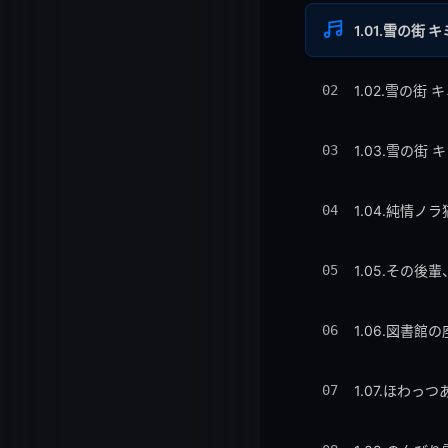
1.01.雪の街 キミ
02
1.02.雪の街 キミ
03
1.03.雪の街 キミ
04
1.04.純情ノラ猫
05
1.05.その後輩、
06
1.06.図書館の座
07
1.07.ほわっつあ