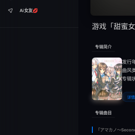
Ai女友💋
游戏「甜蜜女友
专辑简介
发行年
曲风
专辑
详情
专辑曲目
「アマカノ～Second S