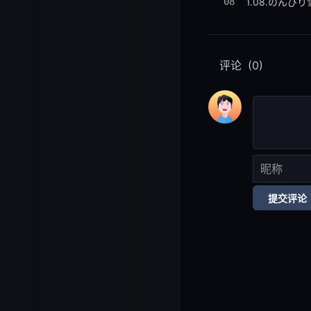
08
1.08.のんびり雪国
09
1.09.Nice Ski
评论
(0)
10
1.10.SNOW FE
11
1.11.溶け合うほど
12
1.12.雪の街 キミ
提交评论
13
1.13.snow cry
14
1.14.snow cry
15
1.15.2人のシンフ